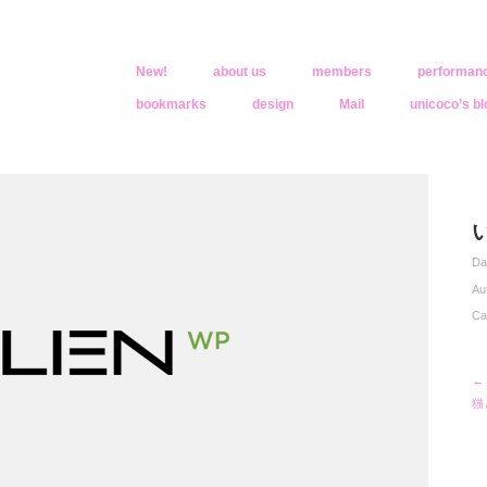
New!
about us
members
performan
bookmarks
design
Mail
unicoco’s bl
oco
きくなったんだ
い
Da
Au
Ca
←
猫