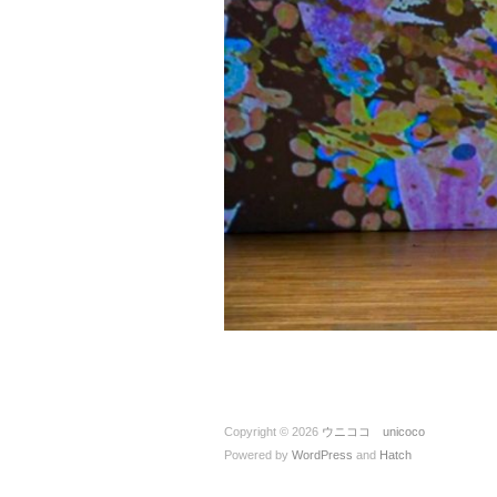
Copyright © 2026
ウニココ unicoco
Powered by
WordPress
and
Hatch