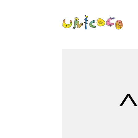
ウニココ unic
ぼくたちはおはなしをたべておお