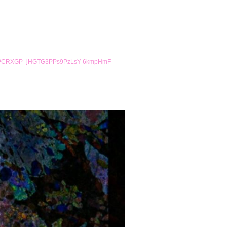
yHFPCRXGP_jHGTG3PPs9PzLsY-6kmpHmF-