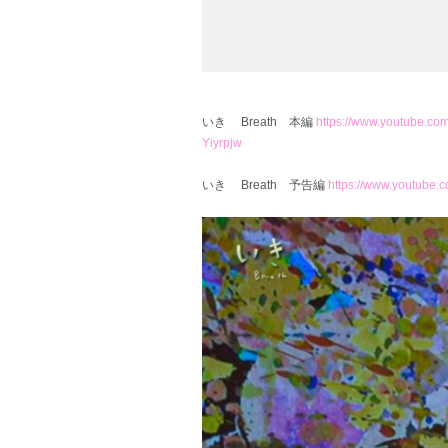
いき Breath 本編
https://www.youtube.
Yiyrpjw
いき Breath 予告編
https://www.youtube