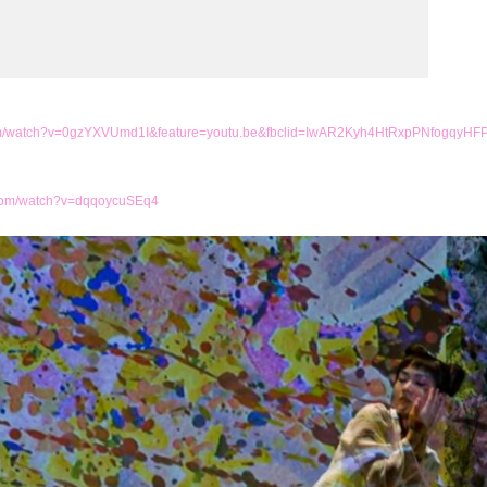
com/watch?v=0gzYXVUmd1I&feature=youtu.be&fbclid=IwAR2Kyh4HtRxpPNfogq
.com/watch?v=dqqoycuSEq4