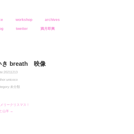
ce
workshop
archives
og
twetter
満月即興
き breath 映像
te:
20211213
thor:
unicoco
tegory:
未分類
 メリークリスマス！
と山羊 →