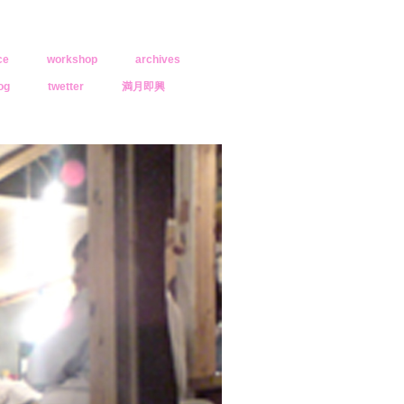
ce
workshop
archives
og
twetter
満月即興