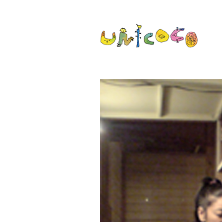
ウニココ unic
ぼくたちはおはなしをたべておお