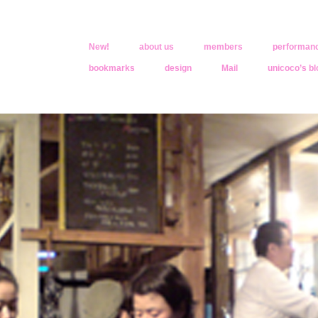
New!
about us
members
performan
bookmarks
design
Mail
unicoco’s bl
oco
きくなったんだ