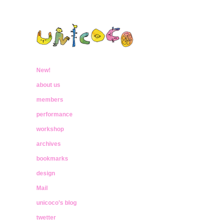
ウニココ
ぼくたちはおはなしをたべておおきく
なったんだ
New!
unicoco
about us
members
performance
workshop
archives
bookmarks
design
Mail
unicoco’s blog
twetter