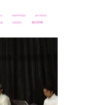
ce
workshop
archives
og
twetter
満月即興