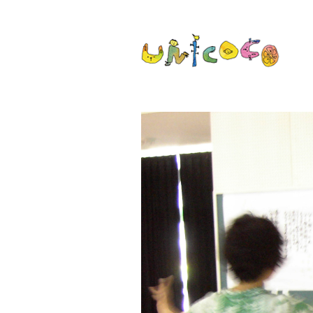
ウニココ unic
ぼくたちはおはなしをたべておお