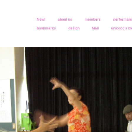
New!
about us
members
performan
bookmarks
design
Mail
unicoco’s bl
oco
きくなったんだ