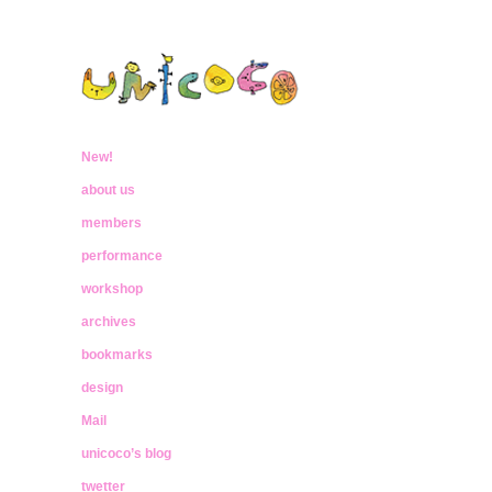
ウニココ
ぼくたちはおはなしをたべておおきく
なったんだ
New!
unicoco
about us
members
performance
workshop
archives
bookmarks
design
Mail
unicoco’s blog
twetter