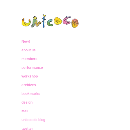
ウニココ
ぼくたちはおはなしをたべておおきく
なったんだ
New!
unicoco
about us
members
performance
workshop
archives
bookmarks
design
Mail
unicoco’s blog
twetter